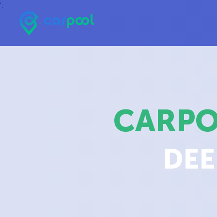
';
CARP
DEE