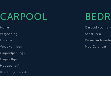
CARPOOL
BEDR
Home
Carpool voor je
Vergoeding
Aansluiten
Fiscaliteit
Promotie & onde
Verzekeringen
MobiCalendar
Carpoolparkings
Carpooltips
Hoe zoeken?
Bereken je voordeel
FAQ
CONNECT
Contact
Privacy Policy