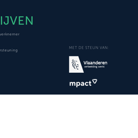
IJVEN
 werknemer
MET DE STEUN VAN:
rsteuning